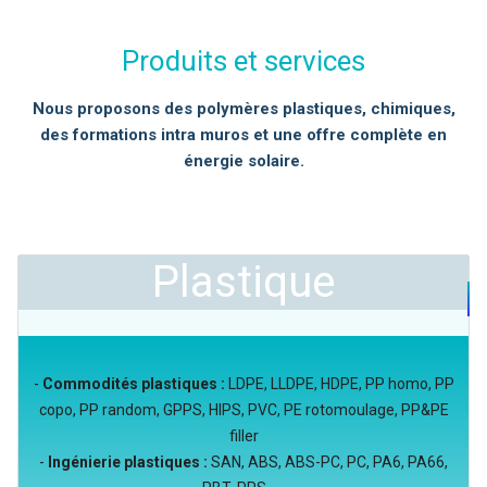
Produits et services
Nous proposons des polymères plastiques, chimiques,
des formations intra muros et une offre complète en
énergie solaire.
Plastique
-
Commodités plastiques :
LDPE, LLDPE, HDPE, PP homo, PP
copo, PP random, GPPS, HIPS, PVC, PE rotomoulage, PP&PE
filler
-
Ingénierie plastiques :
SAN, ABS, ABS-PC, PC, PA6, PA66,