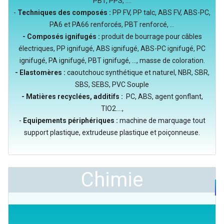
PBT, PPS, ....
-
Techniques des composés :
PP FV, PP talc, ABS FV, ABS-PC,
PA6 et PA66 renforcés, PBT renforcé, ...
- Composés ignifugés :
produit de bourrage pour câbles
électriques, PP ignifugé, ABS ignifugé, ABS-PC ignifugé, PC
ignifugé, PA ignifugé, PBT ignifugé, ..., masse de coloration.
- Elastomères :
caoutchouc synthétique et naturel, NBR, SBR,
SBS, SEBS, PVC Souple
- Matières recyclées, additifs :
PC, ABS, agent gonflant,
TIO2....,
-
Equipements périphériques :
machine de marquage tout
support plastique, extrudeuse plastique et poiçonneuse.
Chimie