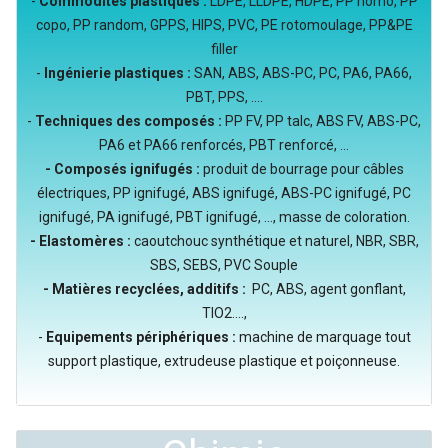
-
Commodités plastiques :
LDPE, LLDPE, HDPE, PP homo, PP
copo, PP random, GPPS, HIPS, PVC, PE rotomoulage, PP&PE
filler
-
Ingénierie plastiques :
SAN, ABS, ABS-PC, PC, PA6, PA66,
PBT, PPS, ....
-
Techniques des composés :
PP FV, PP talc, ABS FV, ABS-PC,
PA6 et PA66 renforcés, PBT renforcé, ...
- Composés ignifugés :
produit de bourrage pour câbles
électriques, PP ignifugé, ABS ignifugé, ABS-PC ignifugé, PC
ignifugé, PA ignifugé, PBT ignifugé, ..., masse de coloration.
- Elastomères :
caoutchouc synthétique et naturel, NBR, SBR,
SBS, SEBS, PVC Souple
- Matières recyclées, additifs :
PC, ABS, agent gonflant,
TIO2....,
-
Equipements périphériques :
machine de marquage tout
support plastique, extrudeuse plastique et poiçonneuse.