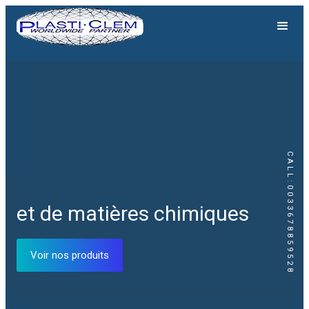
CALL:0033678859528
et de matières chimiques
Voir nos produits