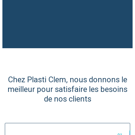
Slide 2 of 6.
Chez Plasti Clem, nous donnons le
Expert Afrique du Nord et
meilleur pour satisfaire les besoins
de l'Ouest
de nos clients
Import/Export de matières
plastiques...