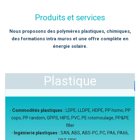
Produits et services
Nous proposons des polymères plastiques, chimiques,
des formations intra muros et une offre complète en
énergie solaire.
Plastique
-
Commodités plastiques :
LDPE, LLDPE, HDPE, PP homo, PP
copo, PP random, GPPS, HIPS, PVC, PE rotomoulage, PP&PE
filler
-
Ingénierie plastiques :
SAN, ABS, ABS-PC, PC, PA6, PA66,