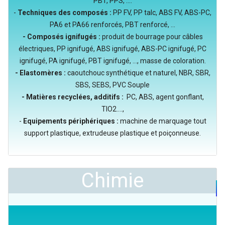
PBT, PPS, ....
-
Techniques des composés :
PP FV, PP talc, ABS FV, ABS-PC,
PA6 et PA66 renforcés, PBT renforcé, ...
- Composés ignifugés :
produit de bourrage pour câbles
électriques, PP ignifugé, ABS ignifugé, ABS-PC ignifugé, PC
ignifugé, PA ignifugé, PBT ignifugé, ..., masse de coloration.
- Elastomères :
caoutchouc synthétique et naturel, NBR, SBR,
SBS, SEBS, PVC Souple
- Matières recyclées, additifs :
PC, ABS, agent gonflant,
TIO2....,
-
Equipements périphériques :
machine de marquage tout
support plastique, extrudeuse plastique et poiçonneuse.
Chimie