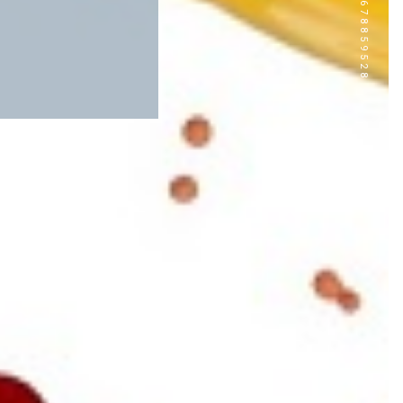
CALL:0033678859528